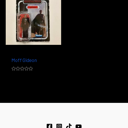
Retro Collection
Moff Gideon
Note
0
sur
5