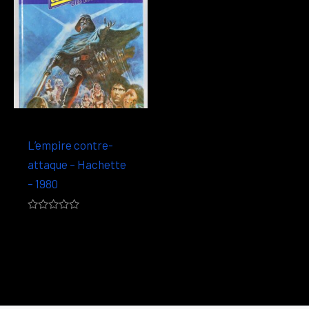
Hachette
L’empire contre-
attaque – Hachette
– 1980
Note
0,00
€
0
sur
5