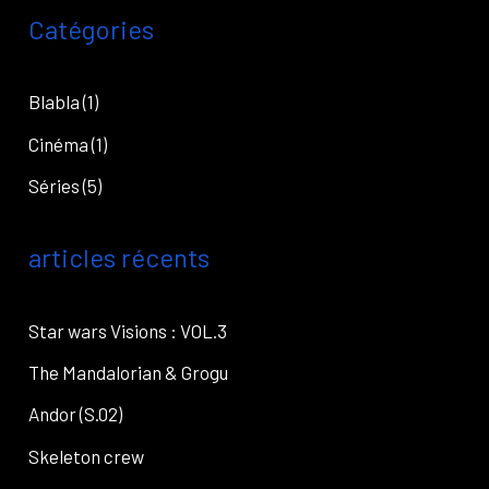
c
Catégories
h
e
Blabla
(1)
r
Cinéma
(1)
c
Séries
(5)
h
e
articles récents
r
Star wars Visions : VOL.3
The Mandalorian & Grogu
Andor (S.02)
Skeleton crew