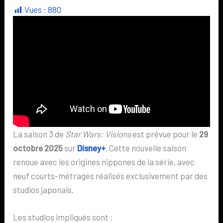
Vues :
880
La saison 3 de
Star Wars: Visions
est prévue pour le
29
octobre 2025
sur
Disney+
. Cette nouvelle saison
renoue avec les origines nippones de la série, avec
neuf courts-métrages réalisés exclusivement par des
studios japonais.
Les studios impliqués sont :