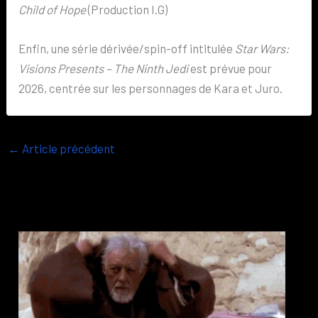
Child of Hope
(Production I.G)
Enfin, une série dérivée/spin-off intitulée
Star Wars:
Visions Presents – The Ninth Jedi
est prévue pour
2026, centrée sur les personnages de Kara et Juro.
←
Article précédent